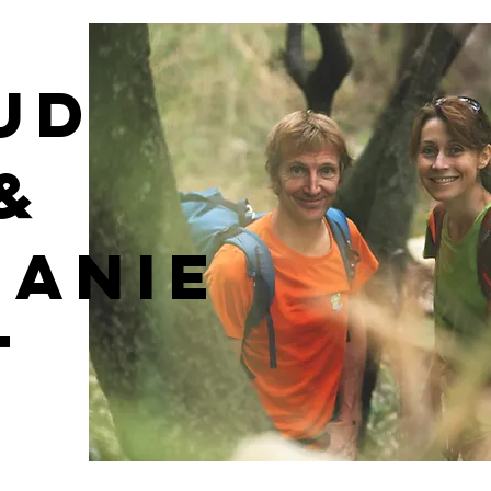
UD
&
HANIE
T