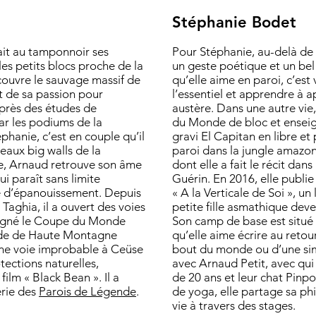
Stéphanie Bodet
ait au tamponnoir ses
Pour Stéphanie, au-delà de 
les petits blocs proche de la
un geste poétique et un bel
écouvre le sauvage massif de
qu’elle aime en paroi, c’est
ut de sa passion pour
l’essentiel et apprendre à ap
Après des études de
austère. Dans une autre vi
ar les podiums de la
du Monde de bloc et enseigné
phanie, c’est en couple qu’il
gravi El Capitan en libre et
eaux big walls de la
paroi dans la jungle amaz
ge, Arnaud retrouve son âme
dont elle a fait le récit dan
ui paraît sans limite
Guérin. En 2016, elle publie
e d’épanouissement. Depuis
« A la Verticale de Soi », un
 Taghia, il a ouvert des voies
petite fille asmathique dev
 gagné le Coupe du Monde
Son camp de base est situé 
uide de Haute Montagne
qu’elle aime écrire au retou
 une voie improbable à Ceüse
bout du monde ou d’une simp
tections naturelles,
avec Arnaud Petit, avec qui 
ilm « Black Bean ». Il a
de 20 ans et leur chat Pinp
érie des
Parois de Légende
.
de yoga, elle partage sa ph
vie à travers des stages.