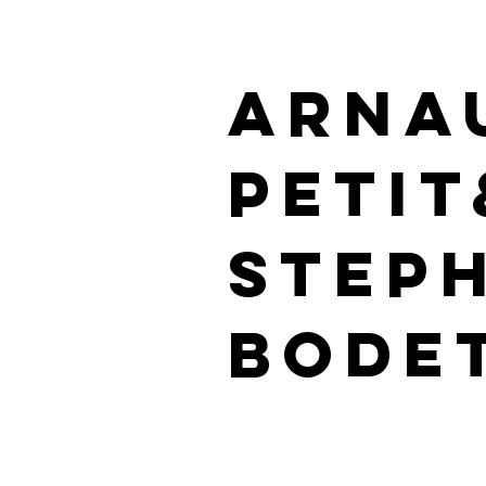
ARNA
PETIT
STEP
BODE