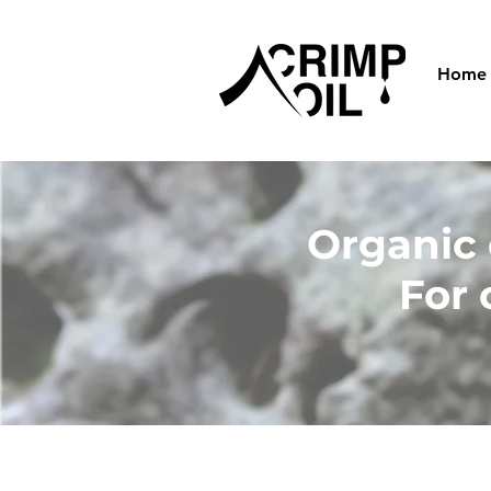
Home
Organic e
For 