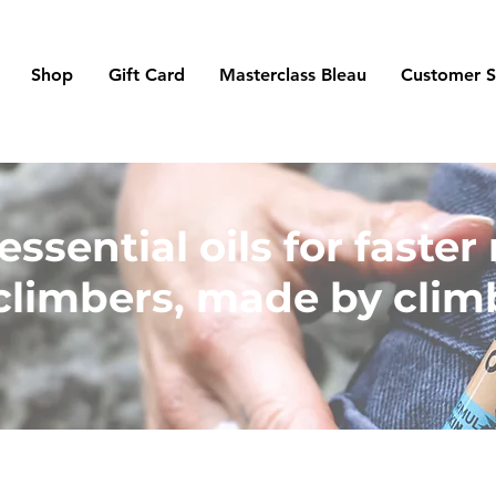
Shop
Gift Card
Masterclass Bleau
Customer S
ssential oils for faster
climbers, made by clim