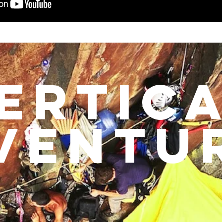
ERTIC
VENtu