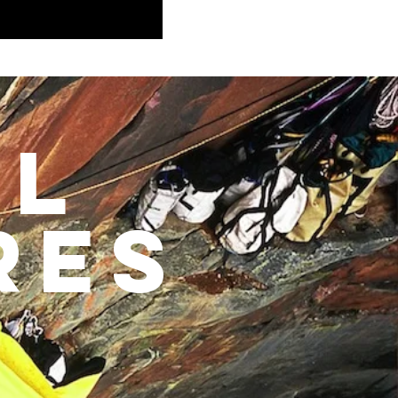
AL
RES