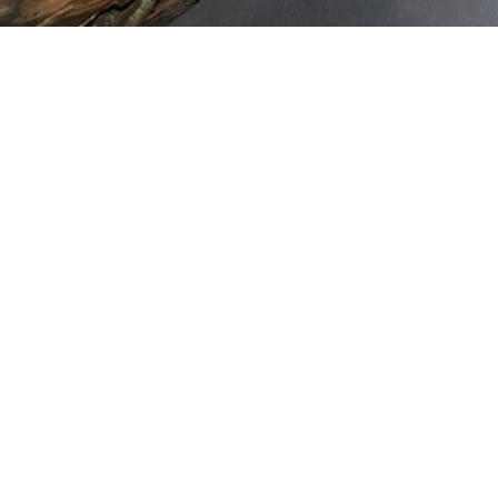
FAQ
Shop
CGV
Shipping / Livraison
Claim / Réclamation
RGDP
Contact Us
Back to Top