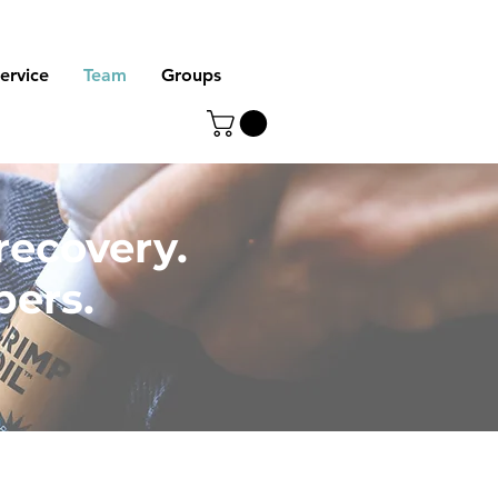
ervice
Team
Groups
 recovery.
bers.