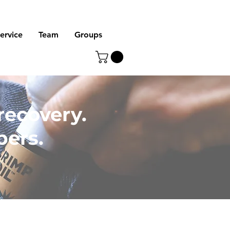
ervice
Team
Groups
 recovery.
bers.