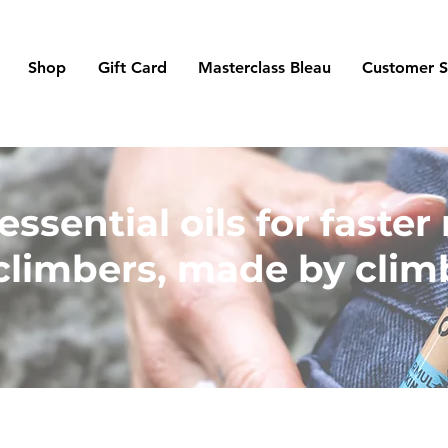
Shop
Gift Card
Masterclass Bleau
Customer S
ssential oils for faster
climbers, made by clim