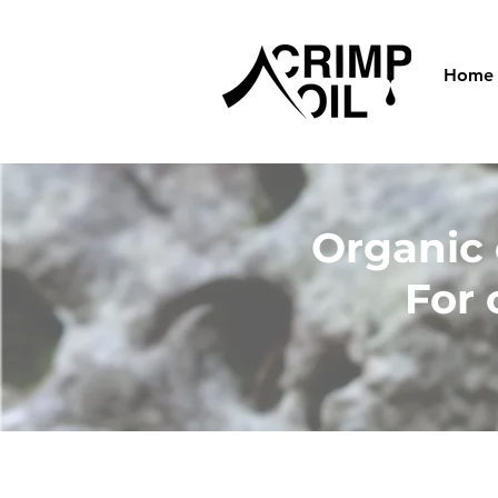
Home
Organic e
For 